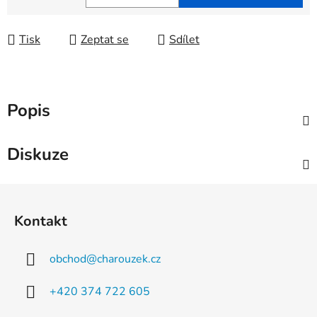
Měrná cena:
Tisk
Zeptat se
Sdílet
Popis
Diskuze
Z
á
Kontakt
p
a
obchod
@
charouzek.cz
t
í
+420 374 722 605