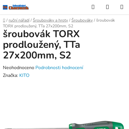
Přejít
Hledat
NÁKUP
na
KOŠÍK
obsah
Domů
/
ruční nářadí
/
Šroubováky a hroty
/
Šroubováky
/
šroubovák
TORX prodloužený, TTa 27x200mm, S2
šroubovák TORX
prodloužený, TTa
27x200mm, S2
Průměrné
Neohodnoceno
Podrobnosti hodnocení
hodnocení
Značka:
KITO
produktu
je
0,0
z
5
hvězdiček.