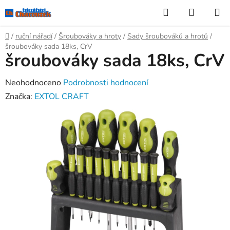
Přejít
Hledat
NÁKUP
na
KOŠÍK
obsah
Domů
/
ruční nářadí
/
Šroubováky a hroty
/
Sady šroubováků a hrotů
/
šroubováky sada 18ks, CrV
šroubováky sada 18ks, CrV
Průměrné
Neohodnoceno
Podrobnosti hodnocení
hodnocení
Značka:
EXTOL CRAFT
produktu
je
0,0
z
5
hvězdiček.