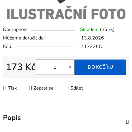
Dostupnost
Skladem
(>5 ks)
Můžeme doručit do:
13.8.2026
Kód:
417225C
173 Kč
DO KOŠÍKU
Měrná cena:
Tisk
Zeptat se
Sdílet
Popis