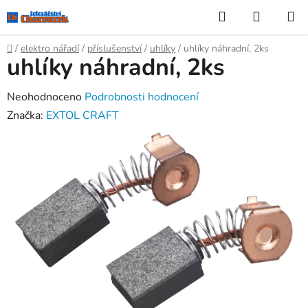
Přejít
Hledat
NÁKUP
na
KOŠÍK
obsah
Domů
/
elektro nářadí
/
příslušenství
/
uhlíky
/
uhlíky náhradní, 2ks
uhlíky náhradní, 2ks
Průměrné
Neohodnoceno
Podrobnosti hodnocení
hodnocení
Značka:
EXTOL CRAFT
produktu
je
0,0
z
5
hvězdiček.