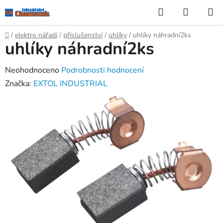
Přejít
Hledat
NÁKUP
na
KOŠÍK
obsah
Domů
/
elektro nářadí
/
příslušenství
/
uhlíky
/
uhlíky náhradní2ks
uhlíky náhradní2ks
Průměrné
Neohodnoceno
Podrobnosti hodnocení
hodnocení
Značka:
EXTOL INDUSTRIAL
produktu
je
0,0
z
5
hvězdiček.