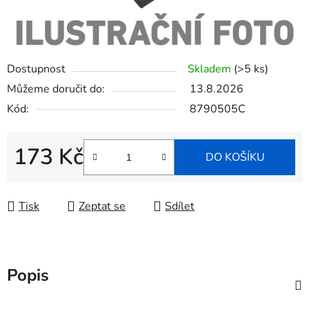
Dostupnost
Skladem
(>5 ks)
Můžeme doručit do:
13.8.2026
Kód:
8790505C
173 Kč
DO KOŠÍKU
Měrná cena:
Tisk
Zeptat se
Sdílet
Popis