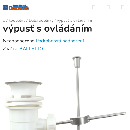
Přejít
Hledat
NÁKUP
na
KOŠÍK
obsah
Domů
/
koupelna
/
Další doplňky
/
výpusť s ovládáním
výpusť s ovládáním
Průměrné
Neohodnoceno
Podrobnosti hodnocení
hodnocení
Značka:
BALLETTO
produktu
je
0,0
z
5
hvězdiček.