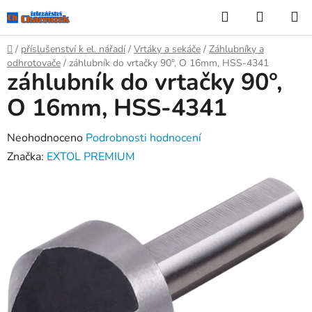
Přejít
Hledat
NÁKUP
na
KOŠÍK
obsah
Domů
/
příslušenství k el. nářadí
/
Vrtáky a sekáče
/
Záhlubníky a
odhrotovače
/
záhlubník do vrtačky 90°, O 16mm, HSS-4341
záhlubník do vrtačky 90°,
O 16mm, HSS-4341
Průměrné
Neohodnoceno
Podrobnosti hodnocení
hodnocení
Značka:
EXTOL PREMIUM
produktu
je
0,0
z
5
hvězdiček.