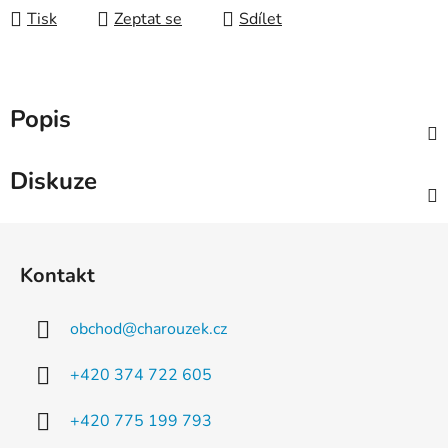
Tisk
Zeptat se
Sdílet
Popis
Diskuze
Z
á
Kontakt
p
a
obchod
@
charouzek.cz
t
í
+420 374 722 605
+420 775 199 793