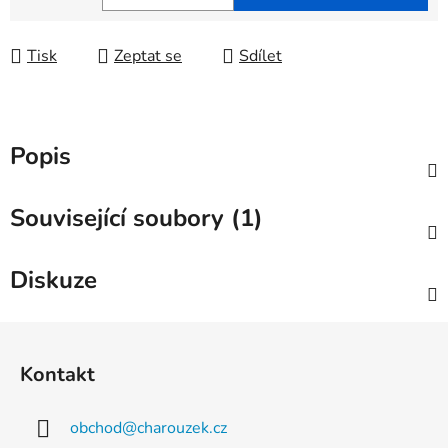
Měrná cena:
Tisk
Zeptat se
Sdílet
Popis
Související soubory (1)
Diskuze
Z
á
Kontakt
p
a
obchod
@
charouzek.cz
t