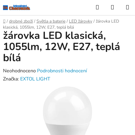
Přejít
Hledat
NÁKUP
na
KOŠÍK
obsah
Domů
/
drobné zboží
/
Světla a baterie
/
LED žárovky
/
žárovka LED
klasická, 1055lm, 12W, E27, teplá bílá
žárovka LED klasická,
1055lm, 12W, E27, teplá
bílá
Průměrné
Neohodnoceno
Podrobnosti hodnocení
hodnocení
Značka:
EXTOL LIGHT
produktu
je
0,0
z
5
hvězdiček.