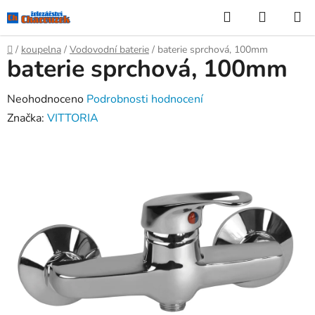
Přejít
Hledat
NÁKUP
na
KOŠÍK
obsah
Domů
/
koupelna
/
Vodovodní baterie
/
baterie sprchová, 100mm
baterie sprchová, 100mm
Průměrné
Neohodnoceno
Podrobnosti hodnocení
hodnocení
Značka:
VITTORIA
produktu
je
0,0
z
5
hvězdiček.