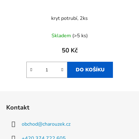
kryt potrubí, 2ks
Skladem
(>5 ks)
50 Kč
DO KOŠÍKU
Z
á
Kontakt
p
a
obchod
@
charouzek.cz
t
í
+420 374 722 605