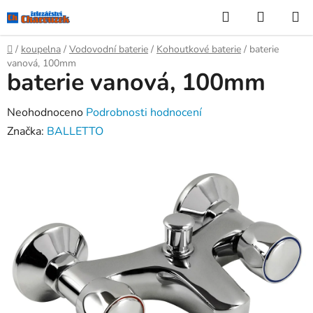
Přejít
Hledat
NÁKUP
na
KOŠÍK
obsah
Domů
/
koupelna
/
Vodovodní baterie
/
Kohoutkové baterie
/
baterie
vanová, 100mm
baterie vanová, 100mm
Průměrné
Neohodnoceno
Podrobnosti hodnocení
hodnocení
Značka:
BALLETTO
produktu
je
0,0
z
5
hvězdiček.