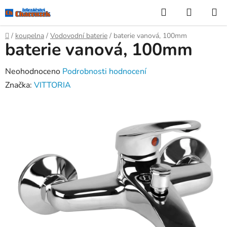
Přejít
Hledat
NÁKUP
na
KOŠÍK
obsah
Domů
/
koupelna
/
Vodovodní baterie
/
baterie vanová, 100mm
baterie vanová, 100mm
Průměrné
Neohodnoceno
Podrobnosti hodnocení
hodnocení
Značka:
VITTORIA
produktu
je
0,0
z
5
hvězdiček.