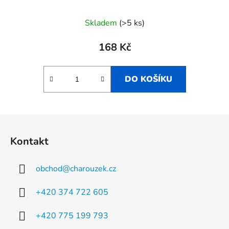
Skladem
(>5 ks)
168 Kč
DO KOŠÍKU
Z
á
Kontakt
p
a
obchod
@
charouzek.cz
t
í
+420 374 722 605
+420 775 199 793