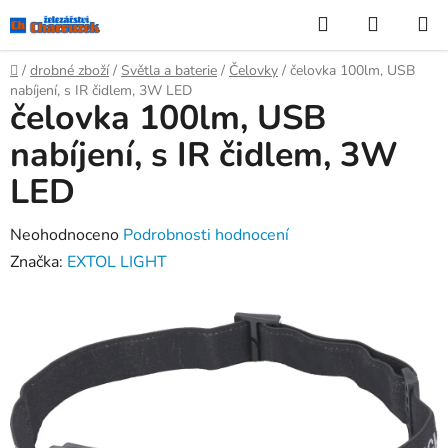
Přejít
Hledat
NÁKUP
na
KOŠÍK
obsah
Domů
/
drobné zboží
/
Světla a baterie
/
Čelovky
/
čelovka 100lm, USB
nabíjení, s IR čidlem, 3W LED
čelovka 100lm, USB
nabíjení, s IR čidlem, 3W
LED
Průměrné
Neohodnoceno
Podrobnosti hodnocení
hodnocení
Značka:
EXTOL LIGHT
produktu
je
0,0
z
5
hvězdiček.