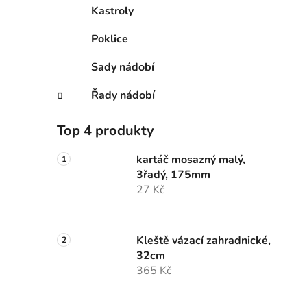
Kastroly
Poklice
Sady nádobí
Řady nádobí
Top 4 produkty
kartáč mosazný malý,
3řadý, 175mm
27 Kč
Kleště vázací zahradnické,
32cm
365 Kč