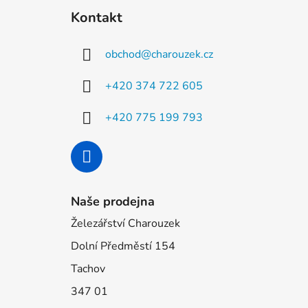
á
Kontakt
p
a
obchod
@
charouzek.cz
t
í
+420 374 722 605
+420 775 199 793
Naše prodejna
Železářství Charouzek
Dolní Předměstí 154
Tachov
347 01