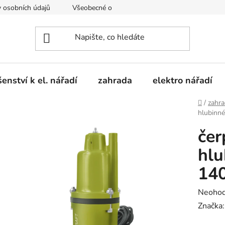
 osobních údajů
Všeobecné obchodní podmínky
Moje obje
šenství k el. nářadí
zahrada
elektro nářadí
Domů
/
zahr
hlubinn
če
hlu
140
Průměr
Neoho
hodnoc
Značka
produk