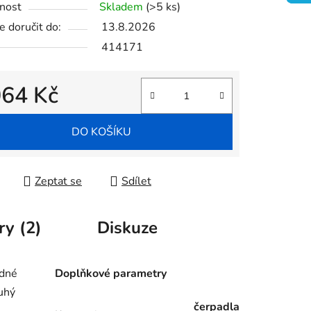
nost
Skladem
(>5 ks)
 doručit do:
13.8.2026
414171
ek.
064 Kč
 cena:
DO KOŠÍKU
Zeptat se
Sdílet
ry (2)
Diskuze
odné
Doplňkové parametry
ouhý
čerpadla