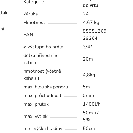
Kategorie
do vrtu
lak i
Záruka
24
Hmotnost
4.67 kg
ní
85951269
EAN
29264
⌀ výstupního hrdla
3/4"
délka přívodního
20m
kabelu
hmotnost (včetně
4,8kg
kabelu)
max. hloubka ponoru
5m
max. průchodnost
0mm
max. průtok
1400l/h
50m +/-
max. výtlak
5%
min. výška hladiny
50cm