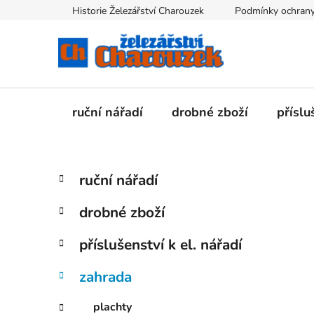
Přejít
Historie Železářství Charouzek
Podmínky ochrany
na
obsah
ruční nářadí
drobné zboží
příslu
P
K
Přeskočit
ruční nářadí
a
kategorie
o
t
s
drobné zboží
e
t
g
r
příslušenství k el. nářadí
o
a
r
zahrada
i
n
e
n
plachty