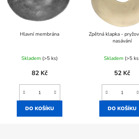
Hlavní membrána
Zpětná klapka - pryžov
nasávání
Skladem
(>5 ks)
Skladem
(>5 ks
82 Kč
52 Kč
DO KOŠÍKU
DO KOŠÍKU