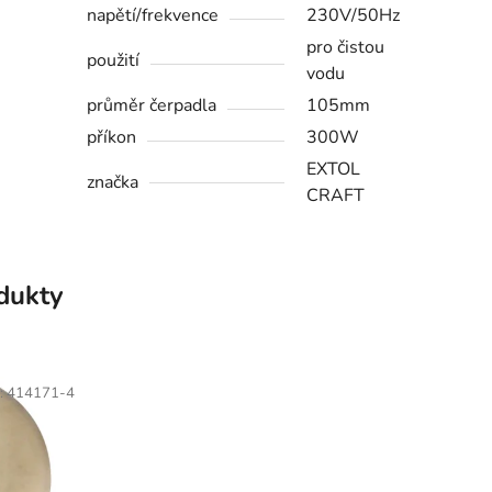
napětí/frekvence
230V/50Hz
pro čistou
použití
vodu
průměr čerpadla
105mm
příkon
300W
EXTOL
značka
CRAFT
odukty
:
414171-4