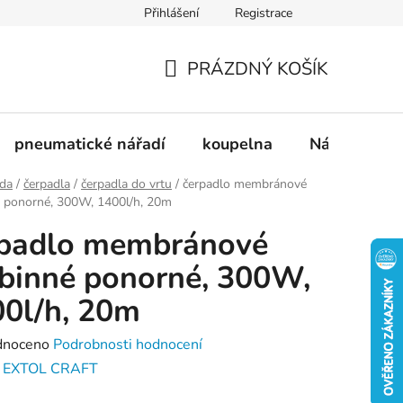
Přihlášení
Registrace
dnávka
Doprava a platba
Kontakty
Blog
PRÁZDNÝ KOŠÍK
NÁKUPNÍ
KOŠÍK
pneumatické nářadí
koupelna
Nádobí
ada
/
čerpadla
/
čerpadla do vrtu
/
čerpadlo membránové
é ponorné, 300W, 1400l/h, 20m
rpadlo membránové
binné ponorné, 300W,
0l/h, 20m
né
dnoceno
Podrobnosti hodnocení
ení
:
EXTOL CRAFT
tu