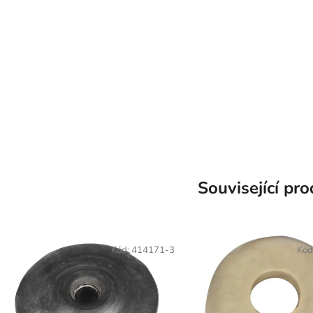
Související pr
Kód:
414171-3
Kód