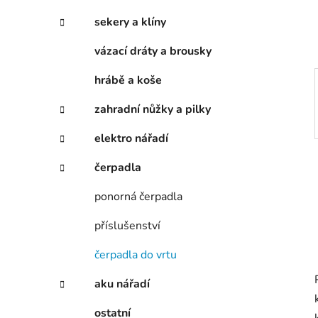
í
p
sekery a klíny
a
vázací dráty a brousky
n
e
hrábě a koše
l
zahradní nůžky a pilky
elektro nářadí
čerpadla
ponorná čerpadla
příslušenství
čerpadla do vrtu
aku nářadí
ostatní