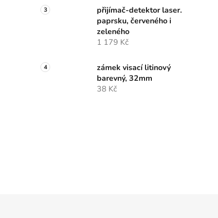
přijímač-detektor laser.
paprsku, červeného i
zeleného
1 179 Kč
zámek visací litinový
barevný, 32mm
38 Kč
Z