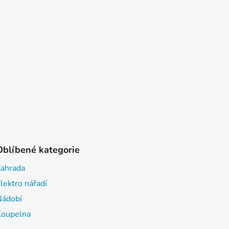
Oblíbené kategorie
Zahrada
lektro nářadí
Nádobí
Koupelna