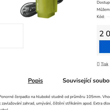
Dostup
je
Můžeme
0,0
Kód:
z
5
hvězdič
2 
Měrná
Tisk
Popis
Související soubo
Ponorné čerpadlo na hluboké studně od průměru 105mm. Vh
k zavlažování zahrad, umývání, čištění stříkáním apod. Extra dl