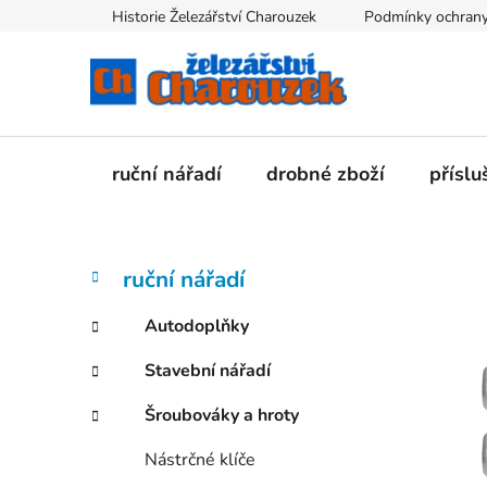
Přejít
Historie Železářství Charouzek
Podmínky ochrany
na
obsah
ruční nářadí
drobné zboží
příslu
P
K
Přeskočit
ruční nářadí
a
kategorie
o
t
s
Autodoplňky
e
t
g
Stavební nářadí
r
o
a
r
Šroubováky a hroty
i
n
e
n
Nástrčné klíče