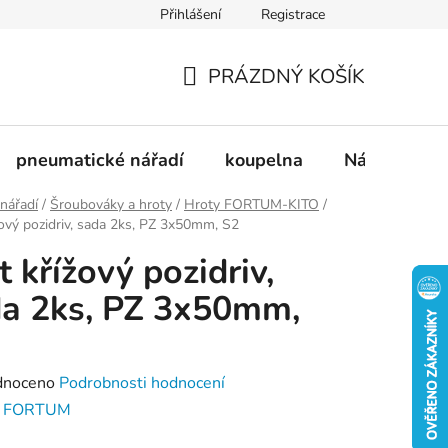
Přihlášení
Registrace
dnávka
Doprava a platba
Kontakty
Blog
PRÁZDNÝ KOŠÍK
NÁKUPNÍ
KOŠÍK
pneumatické nářadí
koupelna
Nádobí
 nářadí
/
Šroubováky a hroty
/
Hroty FORTUM-KITO
/
žový pozidriv, sada 2ks, PZ 3x50mm, S2
t křížový pozidriv,
a 2ks, PZ 3x50mm,
né
dnoceno
Podrobnosti hodnocení
ení
:
FORTUM
tu