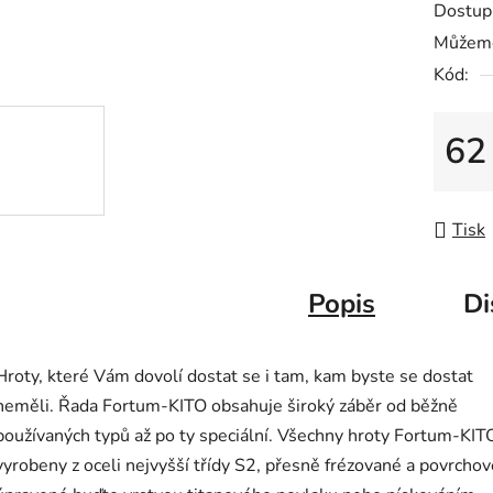
Dostup
je
Můžeme
0,0
Kód:
z
5
hvězdič
62
Měrná
Tisk
Popis
Di
Hroty, které Vám dovolí dostat se i tam, kam byste se dostat
neměli. Řada Fortum-KITO obsahuje široký záběr od běžně
používaných typů až po ty speciální. Všechny hroty Fortum-KIT
vyrobeny z oceli nejvyšší třídy S2, přesně frézované a povrchov