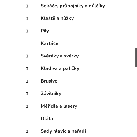
Sekáče, průbojníky a důlčíky
Kleště a nůžky
Pily
Kartáče
Svěráky a svěrky
Kladiva a paličky
Brusivo
Závitníky
Měřidla a lasery
Dláta
Sady hlavic a nářadí