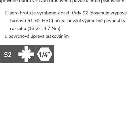
úpravené buďto vrstvou titanového povlaku nebo pískováním.
jádro hrotu je vyrobeno z oceli třídy S2 (dosahuje vrypové
tvrdosti 61-62 HRC) při zachování výjimečné pevnosti v
rozsahu (13,2-14,7 Nm)
povrchová úprava pískováním