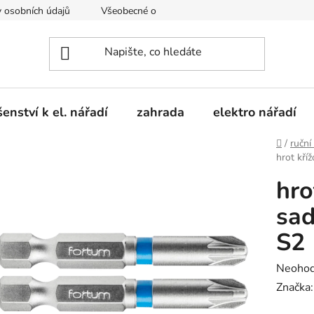
 osobních údajů
Všeobecné obchodní podmínky
Moje obje
šenství k el. nářadí
zahrada
elektro nářadí
Domů
/
ruční
hrot kří
hro
sad
S2
Průměr
Neoho
hodnoc
Značka
produk