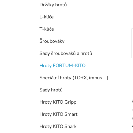
í
Držáky hrotů
p
a
L-klíče
n
T-klíče
e
l
Šroubováky
Sady šroubováků a hrotů
Hroty FORTUM-KITO
Speciální hroty (TORX, imbus ...)
Sady hrotů
Hroty KITO Gripp
Hroty KITO Smart
Hroty KITO Shark