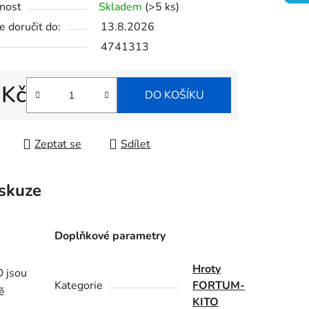
nost
Skladem
(>5 ks)
 doručit do:
13.8.2026
4741313
ek.
 Kč
DO KOŠÍKU
 cena:
Zeptat se
Sdílet
skuze
Doplňkové parametry
Hroty
O jsou
Kategorie
FORTUM-
ě
KITO