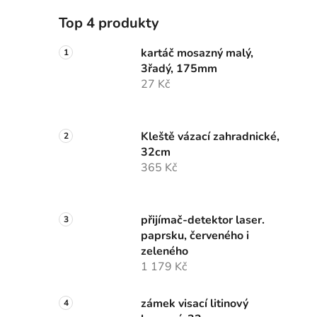
Top 4 produkty
kartáč mosazný malý,
3řadý, 175mm
27 Kč
Kleště vázací zahradnické,
32cm
365 Kč
přijímač-detektor laser.
paprsku, červeného i
zeleného
1 179 Kč
zámek visací litinový