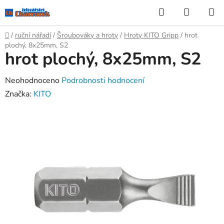
Přejít
Hledat
NÁKUP
na
KOŠÍK
obsah
Domů
/
ruční nářadí
/
Šroubováky a hroty
/
Hroty KITO Gripp
/
hrot
plochý, 8x25mm, S2
hrot plochý, 8x25mm, S2
Průměrné
Neohodnoceno
Podrobnosti hodnocení
hodnocení
Značka:
KITO
produktu
je
0,0
z
5
hvězdiček.