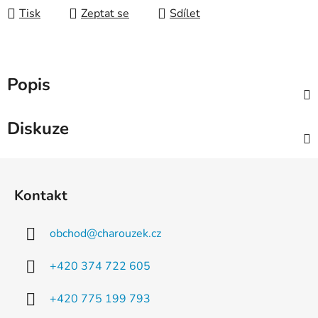
Tisk
Zeptat se
Sdílet
Popis
Diskuze
Z
á
Kontakt
p
a
obchod
@
charouzek.cz
t
í
+420 374 722 605
+420 775 199 793