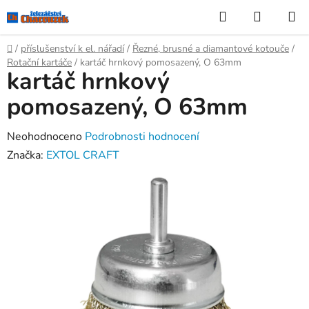
Přejít
Hledat
NÁKUP
na
KOŠÍK
obsah
Domů
/
příslušenství k el. nářadí
/
Řezné, brusné a diamantové kotouče
/
Rotační kartáče
/
kartáč hrnkový pomosazený, O 63mm
kartáč hrnkový
pomosazený, O 63mm
Průměrné
Neohodnoceno
Podrobnosti hodnocení
hodnocení
Značka:
EXTOL CRAFT
produktu
je
0,0
z
5
hvězdiček.