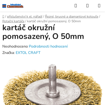
Přejít
Hledat
NÁKUP
na
KOŠÍK
obsah
Domů
/
příslušenství k el. nářadí
/
Řezné, brusné a diamantové kotouče
/
Rotační kartáče
/
kartáč okružní pomosazený, O 50mm
kartáč okružní
pomosazený, O 50mm
Průměrné
Neohodnoceno
Podrobnosti hodnocení
hodnocení
Značka:
EXTOL CRAFT
produktu
je
0,0
z
5
hvězdiček.