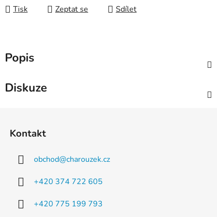
Tisk
Zeptat se
Sdílet
Popis
Diskuze
Z
á
Kontakt
p
a
obchod
@
charouzek.cz
t
í
+420 374 722 605
+420 775 199 793