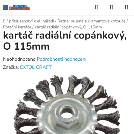
Přejít
Hledat
NÁKUP
na
KOŠÍK
obsah
Domů
/
příslušenství k el. nářadí
/
Řezné, brusné a diamantové kotouče
/
Rotační kartáče
/
kartáč radiální copánkový, O 115mm
kartáč radiální copánkový,
O 115mm
Průměrné
Neohodnoceno
Podrobnosti hodnocení
hodnocení
Značka:
EXTOL CRAFT
produktu
je
0,0
z
5
hvězdiček.