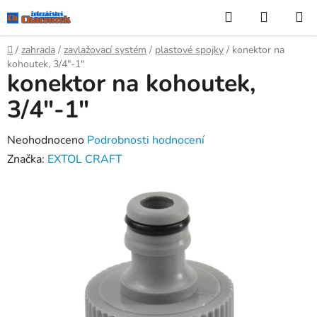
Přejít
Hledat
NÁKUP
na
KOŠÍK
obsah
Domů
/
zahrada
/
zavlažovací systém
/
plastové spojky
/
konektor na
kohoutek, 3/4"-1"
konektor na kohoutek,
3/4"-1"
Průměrné
Neohodnoceno
Podrobnosti hodnocení
hodnocení
Značka:
EXTOL CRAFT
produktu
je
0,0
z
5
hvězdiček.