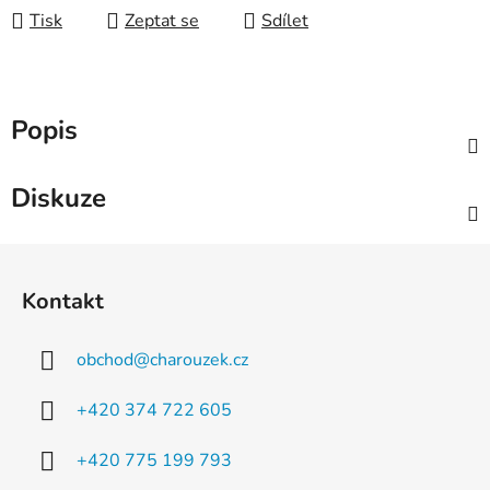
Tisk
Zeptat se
Sdílet
Popis
Diskuze
Z
á
Kontakt
p
a
obchod
@
charouzek.cz
t
í
+420 374 722 605
+420 775 199 793