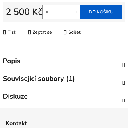
2 500 Kč
DO KOŠÍKU
Měrná cena:
Tisk
Zeptat se
Sdílet
Popis
Související soubory (1)
Diskuze
Z
á
Kontakt
p