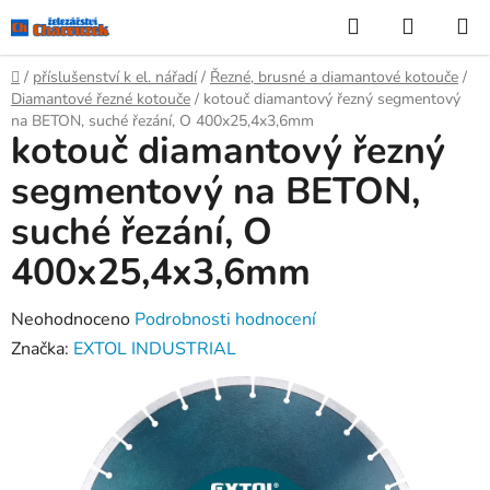
Přejít
Hledat
NÁKUP
na
KOŠÍK
obsah
Domů
/
příslušenství k el. nářadí
/
Řezné, brusné a diamantové kotouče
/
Diamantové řezné kotouče
/
kotouč diamantový řezný segmentový
na BETON, suché řezání, O 400x25,4x3,6mm
kotouč diamantový řezný
segmentový na BETON,
suché řezání, O
400x25,4x3,6mm
Průměrné
Neohodnoceno
Podrobnosti hodnocení
hodnocení
Značka:
EXTOL INDUSTRIAL
produktu
je
0,0
z