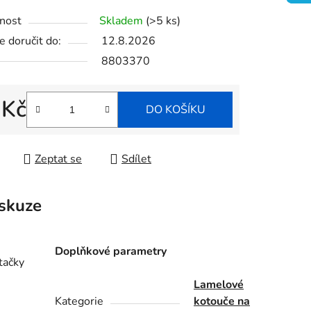
tu
nost
Skladem
(>5 ks)
 doručit do:
12.8.2026
8803370
ek.
 Kč
DO KOŠÍKU
 cena:
Zeptat se
Sdílet
skuze
Doplňkové parametry
tačky
Lamelové
Kategorie
kotouče na