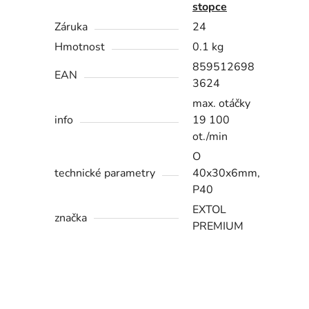
stopce
Záruka
24
Hmotnost
0.1 kg
859512698
EAN
3624
max. otáčky
info
19 100
ot./min
O
technické parametry
40x30x6mm,
P40
EXTOL
značka
PREMIUM