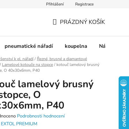
Přihlášení
Registrace
dnávka
Doprava a platba
Kontakty
Blog
PRÁZDNÝ KOŠÍK
NÁKUPNÍ
KOŠÍK
pneumatické nářadí
koupelna
Nádobí
ušenství k el. nářadí
/
Řezné, brusné a diamantové
/
Lamelové kotouče na stopce
/
kotouč lamelový brusný
ce, O 40x30x6mm, P40
ouč lamelový brusný
stopce, O
x30x6mm, P40
né
dnoceno
Podrobnosti hodnocení
ení
:
EXTOL PREMIUM