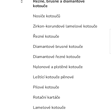
n
Řezné, brusné a diamantové
í
kotouče
p
Nosiče kotoučů
a
n
Zirkon-korundové lamelové kotouče
e
Řezné kotouče
l
Diamantové brusné kotouče
Diamantové řezné kotouče
Nylonové a plstěné kotouče
Leštící kotouče pěnové
Pilové kotouče
Rotační kartáče
Lamelové kotouče