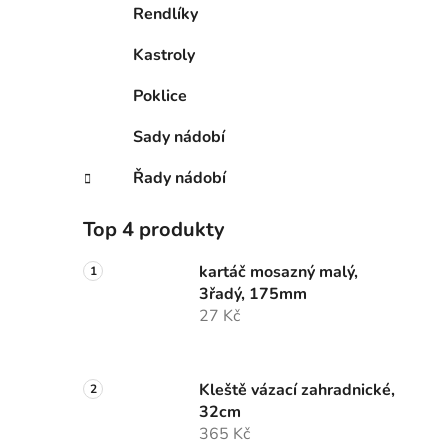
Rendlíky
Kastroly
Poklice
Sady nádobí
Řady nádobí
Top 4 produkty
kartáč mosazný malý,
3řadý, 175mm
27 Kč
Kleště vázací zahradnické,
32cm
365 Kč