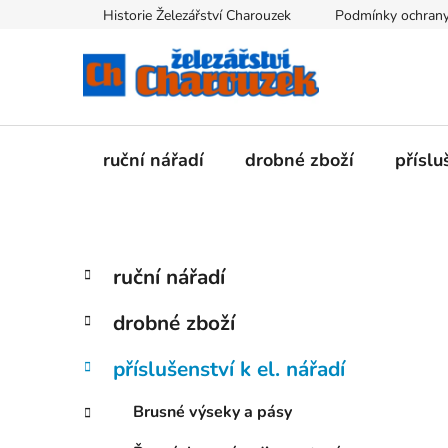
Přejít
Historie Železářství Charouzek
Podmínky ochrany
na
obsah
ruční nářadí
drobné zboží
příslu
P
K
Přeskočit
ruční nářadí
a
kategorie
o
t
s
drobné zboží
e
t
g
r
příslušenství k el. nářadí
o
a
r
Brusné výseky a pásy
i
n
e