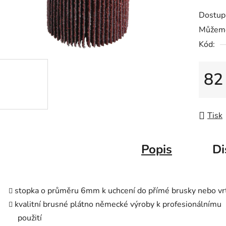
produk
Dostup
je
Můžeme
0,0
Kód:
z
5
hvězdič
82
Měrná
Tisk
Popis
Di
stopka o průměru 6mm k uchcení do přímé brusky nebo vr
kvalitní brusné plátno německé výroby k profesionálnímu
použití