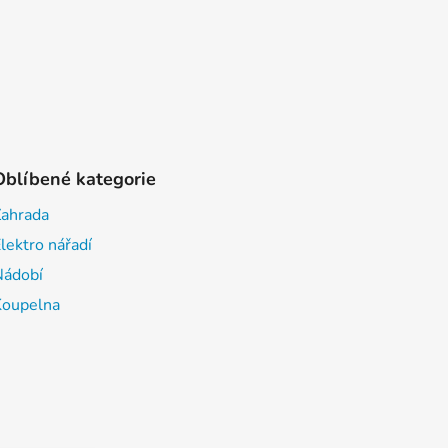
Oblíbené kategorie
Zahrada
lektro nářadí
Nádobí
Koupelna