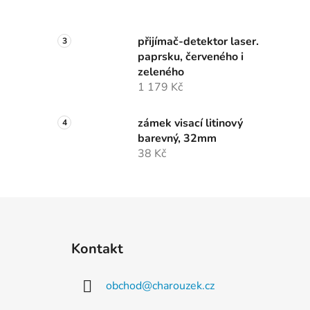
přijímač-detektor laser.
paprsku, červeného i
zeleného
1 179 Kč
zámek visací litinový
barevný, 32mm
38 Kč
Z
á
Kontakt
p
a
obchod
@
charouzek.cz
t