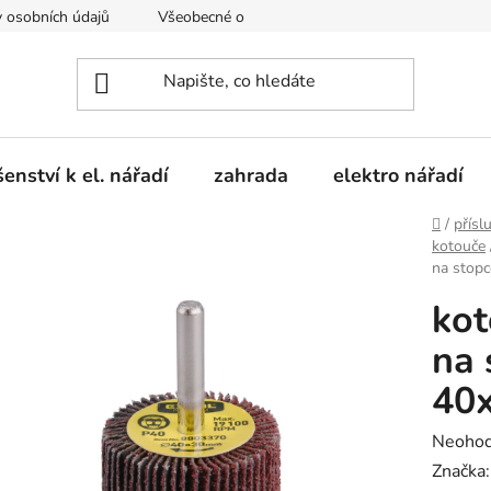
 osobních údajů
Všeobecné obchodní podmínky
Moje obje
šenství k el. nářadí
zahrada
elektro nářadí
Domů
/
přísl
kotouče
na stop
kot
na 
40
Průměr
Neoho
hodnoc
Značka