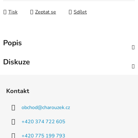
Tisk
Zeptat se
Sdílet
Popis
Diskuze
Z
á
Kontakt
p
a
obchod
@
charouzek.cz
t
í
+420 374 722 605
+420 775 199 793