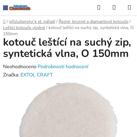
Přejít
Hledat
NÁKUP
na
KOŠÍK
obsah
Domů
/
příslušenství k el. nářadí
/
Řezné, brusné a diamantové kotouče
/
Leštící kotouče vlněné
/
kotouč leštící na suchý zip, syntetická vlna, O
150mm
kotouč leštící na suchý zip,
syntetická vlna, O 150mm
Průměrné
Neohodnoceno
Podrobnosti hodnocení
hodnocení
Značka:
EXTOL CRAFT
produktu
je
0,0
z
5
hvězdiček.