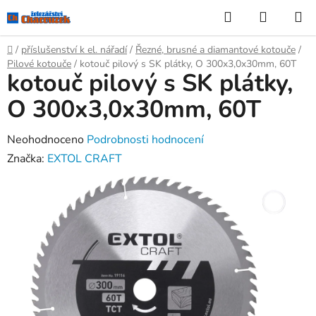
Přejít
Hledat
NÁKUP
na
KOŠÍK
obsah
Domů
/
příslušenství k el. nářadí
/
Řezné, brusné a diamantové kotouče
/
Pilové kotouče
/
kotouč pilový s SK plátky, O 300x3,0x30mm, 60T
kotouč pilový s SK plátky,
O 300x3,0x30mm, 60T
Průměrné
Neohodnoceno
Podrobnosti hodnocení
hodnocení
Značka:
EXTOL CRAFT
produktu
je
0,0
z
5
hvězdiček.