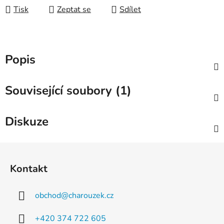
Tisk
Zeptat se
Sdílet
Popis
Související soubory (1)
Diskuze
Z
á
Kontakt
p
a
obchod
@
charouzek.cz
t
í
+420 374 722 605