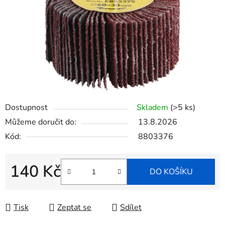
Dostupnost
Skladem
(>5 ks)
Můžeme doručit do:
13.8.2026
Kód:
8803376
140 Kč
DO KOŠÍKU
Měrná cena:
Tisk
Zeptat se
Sdílet