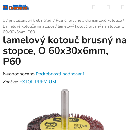
Přejít
Hledat
NÁKUP
na
KOŠÍK
obsah
Domů
/
příslušenství k el. nářadí
/
Řezné, brusné a diamantové kotouče
/
Lamelové kotouče na stopce
/
lamelový kotouč brusný na stopce, O
60x30x6mm, P60
lamelový kotouč brusný na
stopce, O 60x30x6mm,
P60
Průměrné
Neohodnoceno
Podrobnosti hodnocení
hodnocení
Značka:
EXTOL PREMIUM
produktu
je
0,0
z
5
hvězdiček.