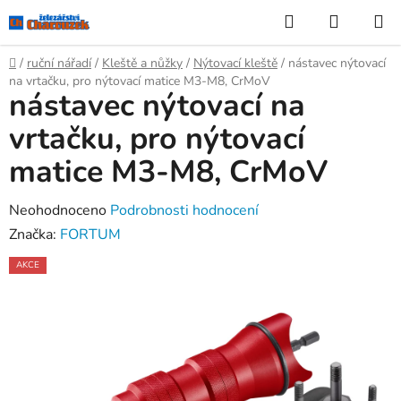
Přejít
Hledat
NÁKUP
na
KOŠÍK
obsah
Domů
/
ruční nářadí
/
Kleště a nůžky
/
Nýtovací kleště
/
nástavec nýtovací
na vrtačku, pro nýtovací matice M3-M8, CrMoV
nástavec nýtovací na
vrtačku, pro nýtovací
matice M3-M8, CrMoV
Průměrné
Neohodnoceno
Podrobnosti hodnocení
hodnocení
Značka:
FORTUM
produktu
AKCE
je
0,0
z
5
hvězdiček.