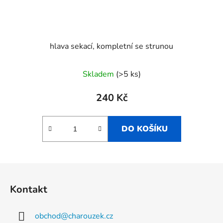
hlava sekací, kompletní se strunou
Skladem
(>5 ks)
240 Kč
DO KOŠÍKU
Z
á
Kontakt
p
a
obchod
@
charouzek.cz
t