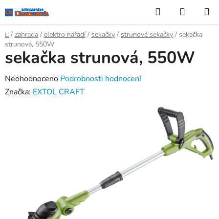
Přejít
Hledat
NÁKUP
na
KOŠÍK
obsah
Domů
/
zahrada
/
elektro nářadí
/
sekačky
/
strunové sekačky
/
sekačka
strunová, 550W
sekačka strunová, 550W
Průměrné
Neohodnoceno
Podrobnosti hodnocení
hodnocení
Značka:
EXTOL CRAFT
produktu
je
0,0
z
5
hvězdiček.