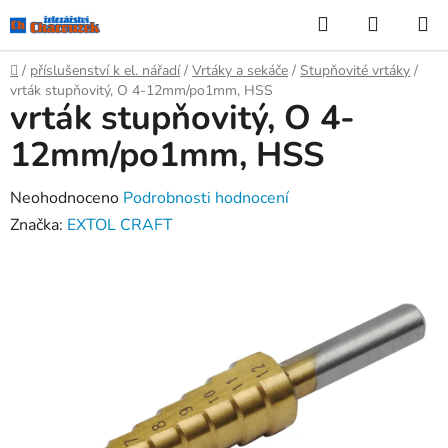
Přejít
Hledat
NÁKUP
na
KOŠÍK
obsah
Domů
/
příslušenství k el. nářadí
/
Vrtáky a sekáče
/
Stupňovité vrtáky
/
vrták stupňovitý, O 4-12mm/po1mm, HSS
vrták stupňovitý, O 4-
12mm/po1mm, HSS
Průměrné
Neohodnoceno
Podrobnosti hodnocení
hodnocení
Značka:
EXTOL CRAFT
produktu
je
0,0
z
5
hvězdiček.