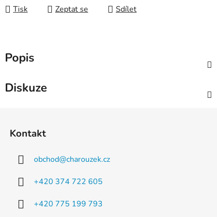
Tisk
Zeptat se
Sdílet
Popis
Diskuze
Z
á
Kontakt
p
a
obchod
@
charouzek.cz
t
í
+420 374 722 605
+420 775 199 793