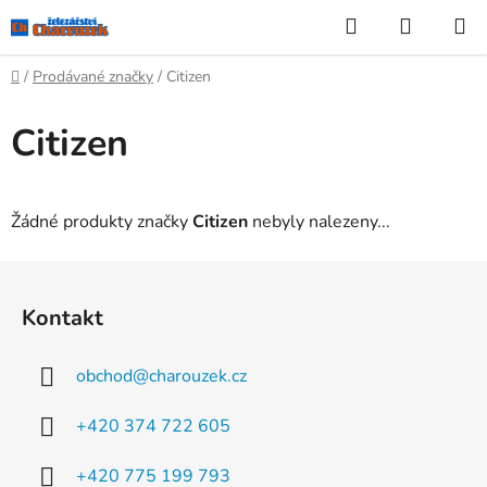
Přejít
Hledat
NÁKUP
na
KOŠÍK
obsah
Domů
/
Prodávané značky
/
Citizen
Citizen
Žádné produkty značky
Citizen
nebyly nalezeny...
Z
á
Kontakt
p
a
obchod
@
charouzek.cz
t
í
+420 374 722 605
+420 775 199 793