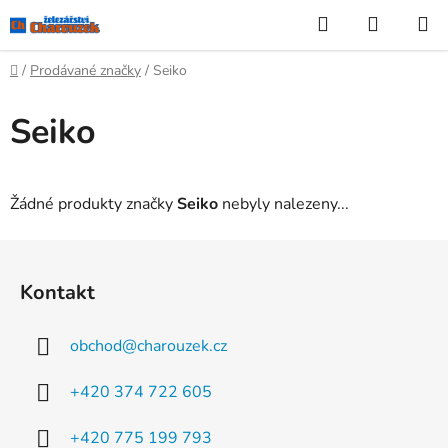
Přejít
Hledat
NÁKUP
na
KOŠÍK
obsah
Domů
/
Prodávané značky
/
Seiko
Seiko
Žádné produkty značky
Seiko
nebyly nalezeny...
Z
á
Kontakt
p
a
obchod
@
charouzek.cz
t
í
+420 374 722 605
+420 775 199 793